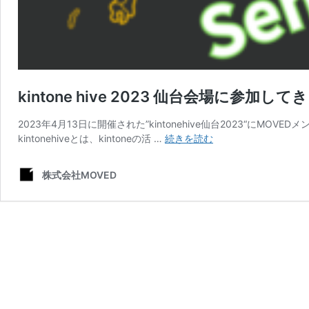
kintone hive 2023 仙台会場に参加し
2023年4月13日に開催された”kintonehive仙台2023“にMOVE
kintone
kintonehiveとは、kintoneの活 …
続きを読む
hive
2023
株式会社MOVED
仙
台
会
場
に
参
加
し
て