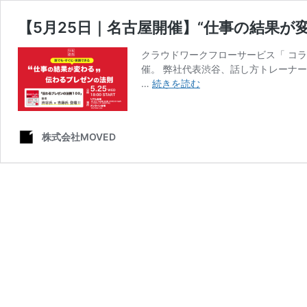
【5月25日｜名古屋開催】“仕事の結果が
クラウドワークフローサービス「 コラ
催。 弊社代表渋谷、話し方トレーナ
【5
…
続きを読む
月
25
日
株式会社MOVED
｜
名
古
屋
開
催】“仕
事
の
結
果
が
変