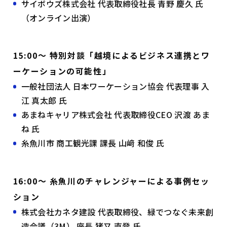
サイボウズ株式会社 代表取締役社長 青野 慶久 氏
（オンライン出演）
15:00〜 特別対談「越境によるビジネス連携とワ
ーケーションの可能性」
一般社団法人 日本ワーケーション協会 代表理事 入
江 真太郎 氏
あまねキャリア株式会社 代表取締役CEO 沢渡 あま
ね 氏
糸魚川市 商工観光課 課長 山﨑 和俊 氏
16:00〜 糸魚川のチャレンジャーによる事例セッ
ション
株式会社カネタ建設 代表取締役、緑でつなぐ未来創
造会議（3M） 座長 猪又 直登 氏