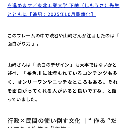
を進めます／東北工業大学 下總（しもうさ）先生
とともに【追記：2025年10月書籍化】
このフレームの中で渋谷や山﨑さんが注目したのは「
面白がり力 」。
山﨑さんは「 余白のデザイン 」も大事ではないかと
述べ、「
糸魚川には埋もれているコンテンツも多
く、オンリーワンやニッチなところもある。それ
を面白がってくれる人がいると良い
ですね 」と語
っていました。
行政×民間の使い倒す文化 ｜
“
作る ”だ