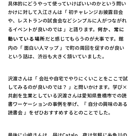
具体的にどうやって使っていけばいいのかという問い
かけに対して入江さんは「 初チャレンジお披露目会
や、レストランの試食会などシンプルに人がつながれ
るイベントが良いのでは 」と語ります。
何か、常に
動いている場所
だと感じてもらうのが大事です。館
内の「 面白い人マップ 」で町の周回を促すのが良い
という話は、渋谷も大きく頷いていました。
沢渡さんは「 会社や自宅でやりにくいことをここで試
してみるのが良いのでは？ 」と問いかけます。学び×
共創を生業としている沢渡さんは愛知県豊橋市での読
書ワーケーションの事例を挙げ、『 自分の興味のある
読書会 』をぜひおすすめするとのことでした。
最後に山﨑さんは、昼はCatalo、夜は気軽に糸魚川の