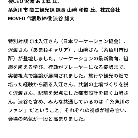
役CEO 沢渡 あまね 氏、
糸魚川市 商工観光課 課長 山﨑 和俊 氏、株式会社
MOVED 代表取締役 渋谷 雄大
特別対談では入江さん（日本ワーケーション協会）、
沢渡さん（あまねキャリア）、山﨑さん（糸魚川市役
所）が登壇しました。ワーケーションの最新動向、組
織を超える学び、行政がプレーヤーになる姿勢まで、
実装視点で議論が展開されました。旅行や観光の畑で
培った経験から語る入江さん、共創の土壌づくりを説
く沢渡さん、駅前を起点にした都市設計を描く山﨑さ
ん。渋谷も含め、みんな共通しているのは「 糸魚川の
ファン 」だということ。それぞれの視点が噛み合い、
会場の熱気が一段と高まりました。