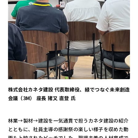
株式会社カネタ建設 代表取締役、緑でつなぐ未来創造
会議（3M） 座長 猪又 直登 氏
林業→製材→建設を一気通貫で担うカネタ建設の紹介
とともに、社員主導の感謝祭の楽しい様子を収めた動
画も上映されたピッチでした。現場主義の人材育成で