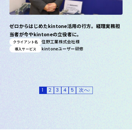
ゼロからはじめたkintone活用の行方。経理実務担
当者が今やkintoneの立役者に。
住野工業株式会社様
クライアント名
kintoneユーザー研修
導入サービス
1
2
3
4
5
次へ