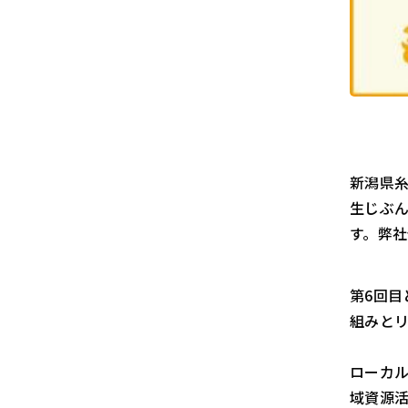
新潟県糸
生じぶん
す。弊
第6回目
組みと
ローカ
域資源