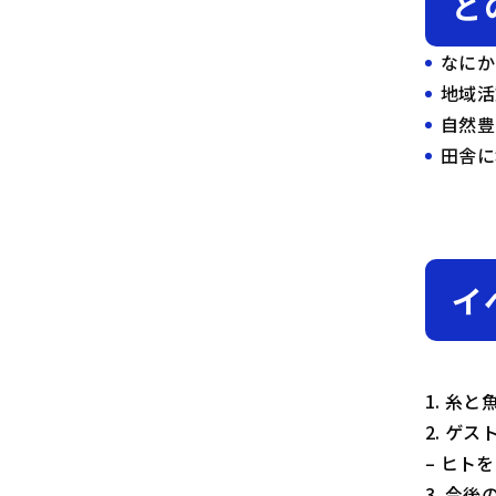
ど
なにか
地域活
自然豊
田舎に
イ
1. 糸
2. ゲ
– ヒト
3. 今