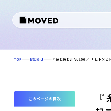
TOP
お知らせ
『 糸と魚と川 Vol.06 ／ 「 
『 
このページの目次