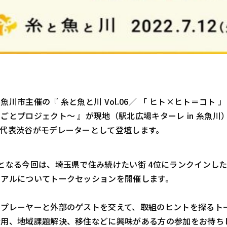
魚川市主催の『 糸と魚と川 Vol.06／ 「 ヒト×ヒト＝コト
ごとプロジェクト～ 』が現地（駅北広場キターレ in 糸魚
社代表渋谷がモデレーターとして登壇します。
となる今回は、埼玉県で住み続けたい街 4位にランクインした
リアルについてトークセッションを開催します。
ルプレーヤーと外部のゲストを交えて、取組のヒントを探るト
活用、地域課題解決、移住などに興味がある方の参加をお待ち