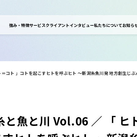
強み・特徴
サービス
クライアントインタビュー
私たちについて
お知ら
ヒト×ヒト＝コト 」コトを起こすヒトを呼ぶヒト ～新潟糸魚川発 地方創生
糸と魚と川 Vol.06 ／ 「