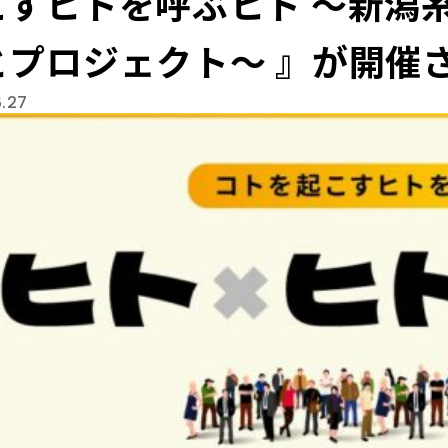
こすヒトを呼ぶヒト ～新潟
とプロジェクト～ 』が開催
.27