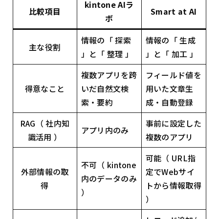
kintone AIラ
比較項目
Smart at AI
ボ
情報の「 探索
情報の「 生成
主な役割
」と「 整理 」
」と「 加工 」
複数アプリを跨
フィールド値を
得意なこと
いだ自然文検
用いた文章生
索・要約
成・自動登録
RAG（ 社内知
事前に設定した
アプリ内のみ
識活用 ）
複数のアプリ
可能（ URL指
不可（ kintone
外部情報の取
定でWebサイ
内のデータのみ
得
トから情報取得
）
）