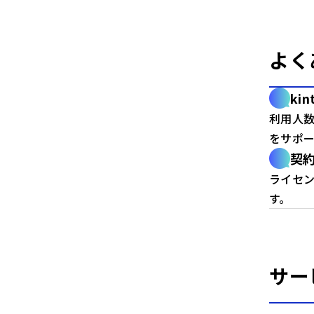
よく
ki
利用人
をサポ
契
ライセ
す。
サー