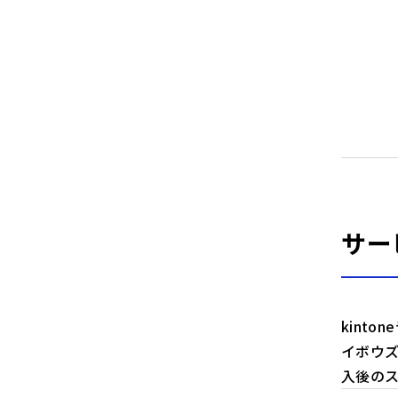
サー
kint
イボウズ
入後の