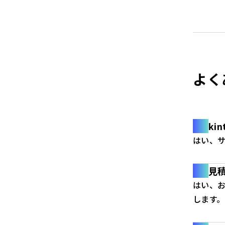
よく
ki
はい、サ
見
はい、
します。