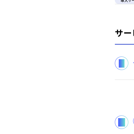
導入サ
サー