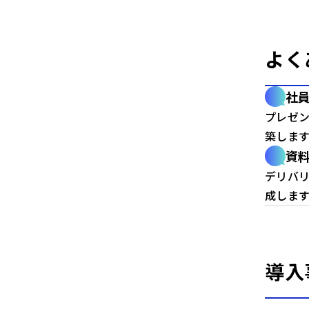
よく
社
プレゼ
築します
資
デリバ
成します
導入