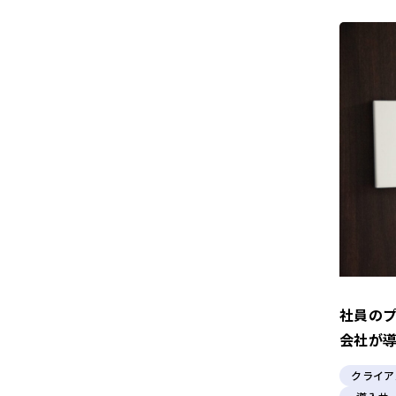
社員の
会社が導
クライア