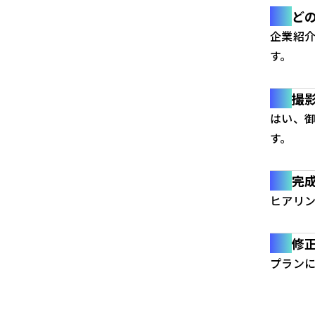
ど
企業紹介
す。
撮
はい、
す。
完
ヒアリ
修
プラン