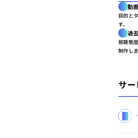
動
目的と
す。
過
視聴態
制作しま
サー