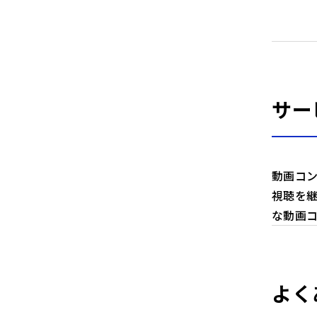
サー
動画コ
視聴を継
な動画
よく