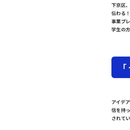
下京区、
伝わる！
事業プ
学生の
「
アイデ
信を持
されて