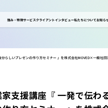
強み・特徴
サービス
クライアントインタビュー
私たちについて
お知ら
自分らしいプレゼンの作り方セミナー 』を株式会社MOVED×一般社
業家支援講座『 一発で伝わ