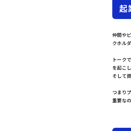
起
仲間や
クホルダ
トーク
を起こ
そして
つまりプ
重要な