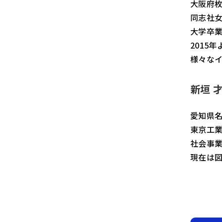
大阪府
同志社女
大学卒
2015
様々なイ
新垣 
愛知県
東京工業
社会事
現在は