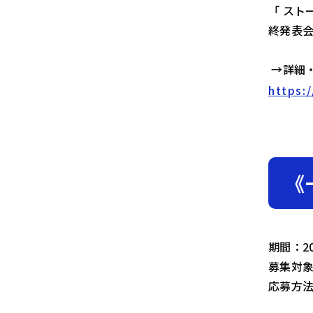
「 スト
終発表会
→詳細・応
https:
《
期間：20
募集対
応募方