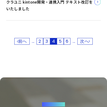
クラユニ kintone開発・連携入門 テキスト改訂を
いたしました
前へ
...
2
3
4
5
6
...
次へ
CONTACT