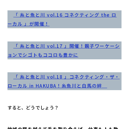
「 糸と魚と川 vol.16 コネクティング the ロ
ーカル 」が開催！
「 糸と魚と川 vol.17 」開催！親子ワーケーシ
ョンでシゴトもココロも豊かに
「 糸と魚と川 vol.18 」コネクティング・ザ・
ローカル in HAKUBA！糸魚川と白馬の絆
すると、どうでしょう？
地域の壁を越えて手を取り合えば、仕事も人も動