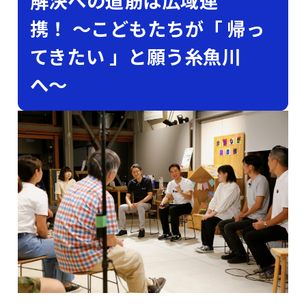
解決への道筋は広域連
携！ 〜こどもたちが「 帰っ
てきたい 」と願う糸魚川
へ〜