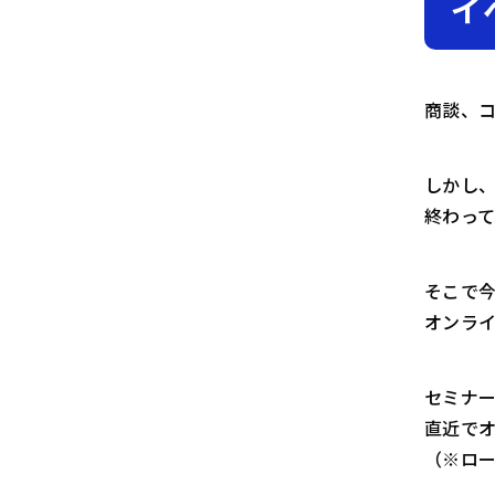
イ
商談、
しかし、
終わっ
そこで今
オンラ
セミナ
直近で
（※ロ