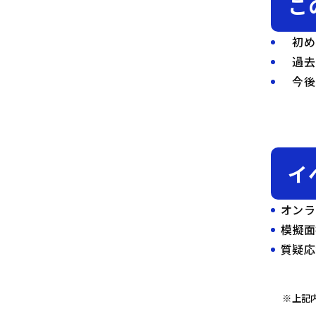
こ
初め
過去
今後
イ
オンラ
模擬面
質疑
※上記