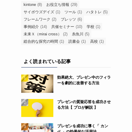
kintone
(8)
お役立ち情報
(29)
サイボウズデイズ
(1)
ツール
(1)
ハタトレ
(5)
フレームワーク
(2)
プレッツ
(6)
事例紹介
(14)
共催セミナー
(10)
学校
(1)
未来Ｘ（mirai cross）
(2)
糸魚川
(5)
総合的な探究の時間
(1)
読書会
(1)
高校
(1)
よく読まれている記事
効果絶大、プレゼン中のフィラ
ーを劇的に改善する方法
プレゼンの質疑応答を成功させ
る方法【 プロが解説 】
プレゼンを成功に導く「 カン
ペ 」の効果的な活用法