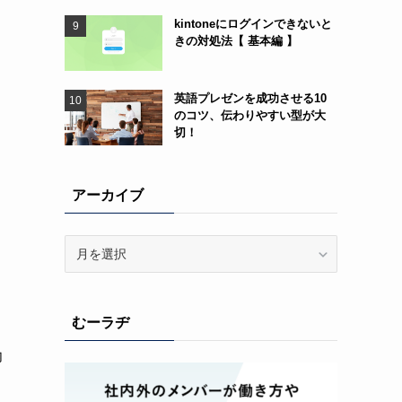
ま
kintoneにログインできないと
きの対処法【 基本編 】
英語プレゼンを成功させる10
のコツ、伝わりやすい型が大
切！
アーカイブ
ア
ー
カ
イ
むーラヂ
ブ
内