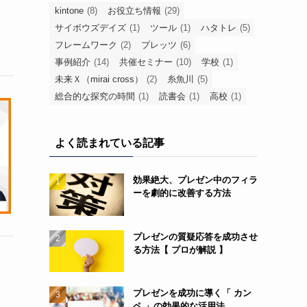
kintone
(8)
お役立ち情報
(29)
サイボウズデイズ
(1)
ツール
(1)
ハタトレ
(5)
フレームワーク
(2)
プレッツ
(6)
事例紹介
(14)
共催セミナー
(10)
学校
(1)
未来Ｘ（mirai cross）
(2)
糸魚川
(5)
総合的な探究の時間
(1)
読書会
(1)
高校
(1)
よく読まれている記事
効果絶大、プレゼン中のフィラ
ーを劇的に改善する方法
プレゼンの質疑応答を成功させ
る方法【 プロが解説 】
プレゼンを成功に導く「 カン
ペ 」の効果的な活用法