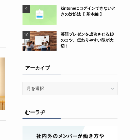
kintoneにログインできないと
きの対処法【 基本編 】
英語プレゼンを成功させる10
のコツ、伝わりやすい型が大
切！
アーカイブ
ア
ー
カ
イ
むーラヂ
ブ