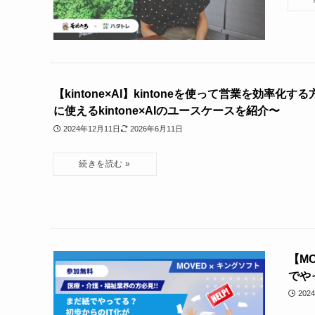
【kintone×AI】kintoneを使って営業を効率化
に使えるkintone×AIのユースケースを紹介〜
2024年12月11日
2026年6月11日
【M
でや
202