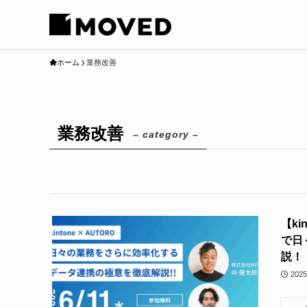
ホーム
業務改善
業務改善
– category –
【k
で日
説！
202