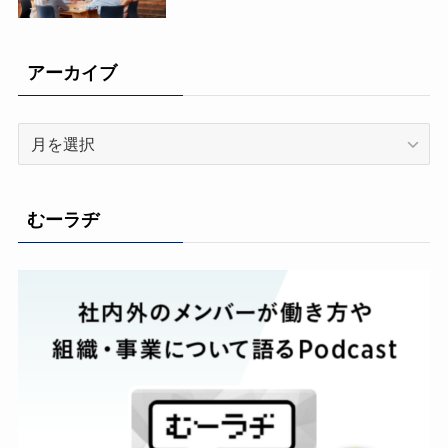
アーカイブ
ア
ー
カ
イ
むーラヂ
ブ