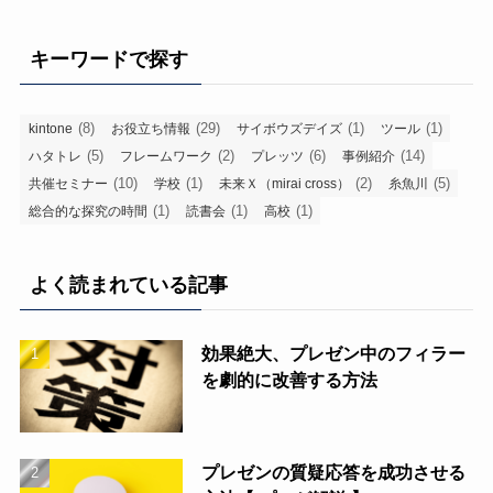
キーワードで探す
(8)
(29)
(1)
(1)
kintone
お役立ち情報
サイボウズデイズ
ツール
(5)
(2)
(6)
(14)
ハタトレ
フレームワーク
プレッツ
事例紹介
(10)
(1)
(2)
(5)
共催セミナー
学校
未来Ｘ（mirai cross）
糸魚川
(1)
(1)
(1)
総合的な探究の時間
読書会
高校
よく読まれている記事
効果絶大、プレゼン中のフィラー
を劇的に改善する方法
プレゼンの質疑応答を成功させる