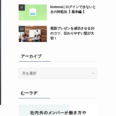
kintoneにログインできないと
きの対処法【 基本編 】
英語プレゼンを成功させる10
のコツ、伝わりやすい型が大
切！
アーカイブ
ア
ー
カ
イ
むーラヂ
ブ