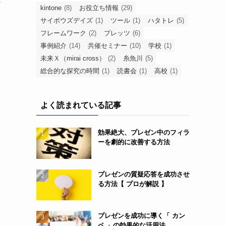
kintone
(8)
お役立ち情報
(29)
サイボウズデイズ
(1)
ツール
(1)
ハタトレ
(5)
フレームワーク
(2)
プレッツ
(6)
事例紹介
(14)
共催セミナー
(10)
学校
(1)
未来Ｘ（mirai cross）
(2)
糸魚川
(5)
総合的な探究の時間
(1)
読書会
(1)
高校
(1)
よく読まれている記事
効果絶大、プレゼン中のフィラ
ーを劇的に改善する方法
プレゼンの質疑応答を成功させ
る方法【 プロが解説 】
プレゼンを成功に導く「 カン
ペ 」の効果的な活用法