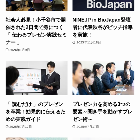
社会人必見！小千谷市で開
NINEJP in BioJapan登壇
催された2日間で身につく
者に代表渋谷がピッチ指導
「 伝わるプレゼン実践セミ
を実施！
ナー 」
2025年11月18日
2026年1月9日
「 読むだけ 」のプレゼン
プレゼン力を高める3つの
を卒業！効果的に伝えるた
要素～聞き手を動かすプレ
めの実践ガイド
ゼン術～
2025年7月17日
2025年7月17日