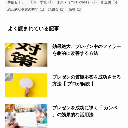
(10)
(1)
(2)
(5)
共催セミナー
学校
未来Ｘ（mirai cross）
糸魚川
(1)
(1)
(1)
総合的な探究の時間
読書会
高校
よく読まれている記事
効果絶大、プレゼン中のフィラー
を劇的に改善する方法
プレゼンの質疑応答を成功させる
方法【 プロが解説 】
プレゼンを成功に導く「 カンペ
」の効果的な活用法