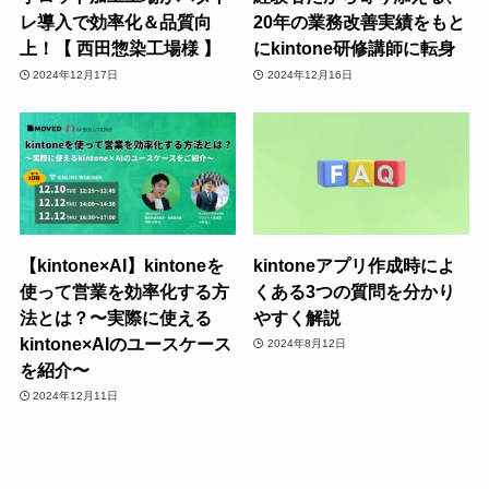
レ導入で効率化＆品質向
20年の業務改善実績をもと
上！【 西田惣染工場様 】
にkintone研修講師に転身
2024年12月17日
2024年12月16日
【kintone×AI】kintoneを
kintoneアプリ作成時によ
使って営業を効率化する方
くある3つの質問を分かり
法とは？〜実際に使える
やすく解説
kintone×AIのユースケース
2024年8月12日
を紹介〜
2024年12月11日