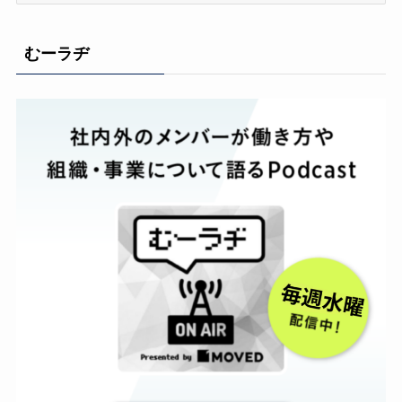
カ
イ
むーラヂ
ブ